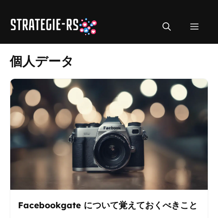
コ
ン
メ
テ
ン
ツ
ニ
個人データ
へ
ス
ュ
キ
ッ
ー
プ
Facebookgate について覚えておくべきこと