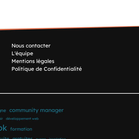
Nous contacter
L'équipe
Mentions légales
Politique de Confidentialité
community manager
gne
ir
développement web
ok
formation
tuite
gratuites
guerre
inscription