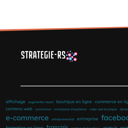
affichage
boutique en ligne
commerce en li
augmenter reach
contenu web
conversion
croissance d'audience
créer une boutique
deven
facebo
e-commerce
entreprise
entrepreneuriat
français
formation en ligne
gratuit
gra
gestion de boutique