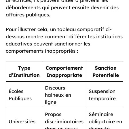
directrices, ils peuvent aider à prévenir les
débordements qui peuvent ensuite devenir des
affaires publiques.
Pour illustrer cela, un tableau comparatif ci-
dessous montre comment différentes institutions
éducatives peuvent sanctionner les
comportements inappropriés :
Type
Comportement
Sanction
d’Institution
Inappropriate
Potentielle
Discours
Écoles
Suspension
haineux en
Publiques
temporaire
ligne
Propos
Séminaire
Universités
discriminatoires
obligatoire en
dans un cours
diversité